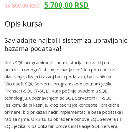
5.700,00
RSD
15.800,00
RSD
Opis kursa
Savladajte najbolji sistem za upravljanje
bazama podataka!
Kurs SQL programiranje i administacija ima za cilj da
polazniku omogući sticanje znanja i veština potrebnih za
planiranje, dizajn i razvoj baza podataka, baziranih na
Microsoft SQL Serveru i programskom upitnom jeziku
Transact-SQL (T-SQL). Kurs počinje uvodom u SQL
tehnologiju, upoznavanjem sa SQL Serverom i T-SQL
jezikom, da bi kasnije, kroz teorisjke koncepte i praktične
primere, bio prikazan način implementacije baza podataka i
rad sa njima. U kursu su obrađene osnove SQL Servera i T-
SQL jezika, kroz prikazan proces instalacije SQL Servera,