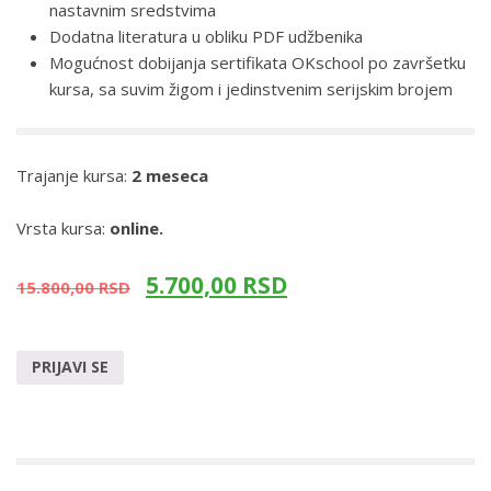
nastavnim sredstvima
Dodatna literatura u obliku PDF udžbenika
Mogućnost dobijanja sertifikata OKschool po završetku
kursa, sa suvim žigom i jedinstvenim serijskim brojem
Trajanje kursa:
2 meseca
Vrsta kursa:
online.
5.700,00
RSD
15.800,00
RSD
PRIJAVI SE