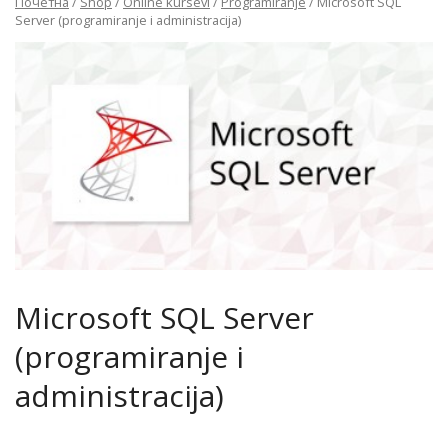
Почетна
/
Shop
/
Online kursevi
/
Programiranje
/ Microsoft SQL
Server (programiranje i administracija)
Microsoft SQL Server
(programiranje i
administracija)