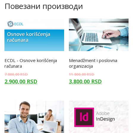
Повезани производи
ECDL - Osnove korišćenja
Menadžment i poslovna
računara
organizacija
7.800,00
RSD
11.800,00
RSD
2.900,00
RSD
3.800,00
RSD