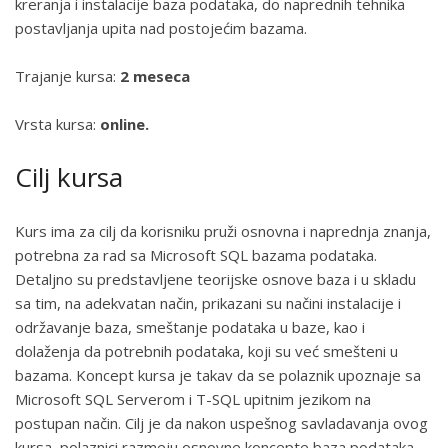
kreranja i instalacije baza podataka, do naprednih tehnika
postavljanja upita nad postojećim bazama.
Trajanje kursa:
2 meseca
Vrsta kursa:
online.
Cilj kursa
Kurs ima za cilj da korisniku pruži osnovna i naprednja znanja,
potrebna za rad sa Microsoft SQL bazama podataka.
Detaljno su predstavljene teorijske osnove baza i u skladu
sa tim, na adekvatan način, prikazani su načini instalacije i
održavanje baza, smeštanje podataka u baze, kao i
dolaženja da potrebnih podataka, koji su već smešteni u
bazama. Koncept kursa je takav da se polaznik upoznaje sa
Microsoft SQL Serverom i T-SQL upitnim jezikom na
postupan način. Cilj je da nakon uspešnog savladavanja ovog
kursa, polaznici razmeju osnovne koncepte baza podataka.