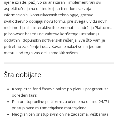
njene izrade, pažljivo su analizirani i implementirani svi
aspekti učenja na daljinu koji sa trendom razvoja
informacionih i komunikacionih tehnologija, gotovo
svakodnevno dobijaju novu formu, pre svega u vidu novih
multimedijalnih i interaktivnih elemenata i sadržaja.Plaftorma
je browser based i ne zahteva korišćenje i instalaciju
dodatnih i dopunskih softverskih rešenja. Sve što vam je
potrebno za učenje i usavršavanje nalazi se na jednom
mestu i od toga vas deli samo klik mišem.
Šta dobijate
Kompletan fond časova online po planu i programu za
određeni kurs
Pun pristup online platformi za učenje na daljinu 24/7 i
pristup svim multimedijalnim materijalima
Neograničen pristup svim online zadacima, vežbama i