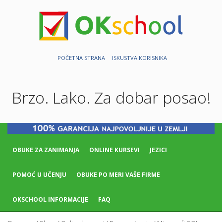
POČETNA STRANA
ISKUSTVA KORISNIKA
Brzo. Lako. Za dobar posao!
OBUKE ZA ZANIMANJA
ONLINE KURSEVI
JEZICI
POMOĆ U UČENJU
OBUKE PO MERI VAŠE FIRME
OKSCHOOL INFORMACIJE
FAQ