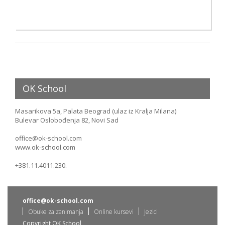
OK School
Masarikova 5a, Palata Beograd (ulaz iz Kralja Milana)
Bulevar Oslobođenja 82, Novi Sad
office@ok-school.com
www.ok-school.com
+381.11.4011.230.
office@ok-school.com
Obuke za zanimanja
Online kursevi
Jezici
Copyright OK School