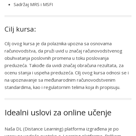
Sadržaj MRS i MSFI
Cilj kursa:
Cilj ovog kursa je da polaznika upozna sa osnovama
računovodstva, da pruži uvid u značaj računovodstvenog
obuhvatanja poslovnih promena u toku poslovanja
preduzeća. Takođe da uvidi značaj obračuna rezultata, za
ocenu stanja i uspeha preduzeća. Cilj ovog kursa odnosi se i
na upoznavanje sa međunarodnim računovodstvenim
standardima, kao i regulatornim telima koja ih propisuju.
Idealni uslovi za online učenje
Naša DL (Distance Learning) platforma izgrađena je po
uzoru na vodeće svetske e-Learning platforme. Prilikom