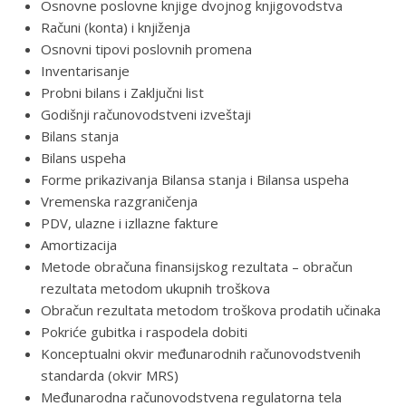
Osnovne poslovne knjige dvojnog knjigovodstva
Računi (konta) i knjiženja
Osnovni tipovi poslovnih promena
Inventarisanje
Probni bilans i Zaključni list
Godišnji računovodstveni izveštaji
Bilans stanja
Bilans uspeha
Forme prikazivanja Bilansa stanja i Bilansa uspeha
Vremenska razgraničenja
PDV, ulazne i izllazne fakture
Amortizacija
Metode obračuna finansijskog rezultata – obračun
rezultata metodom ukupnih troškova
Obračun rezultata metodom troškova prodatih učinaka
Pokriće gubitka i raspodela dobiti
Konceptualni okvir međunarodnih računovodstvenih
standarda (okvir MRS)
Međunarodna računovodstvena regulatorna tela