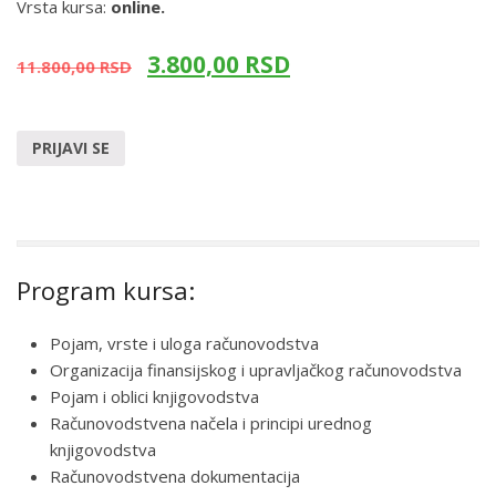
Vrsta kursa:
online.
3.800,00
RSD
11.800,00
RSD
PRIJAVI SE
Program kursa:
Pojam, vrste i uloga računovodstva
Organizacija finansijskog i upravljačkog računovodstva
Pojam i oblici knjigovodstva
Računovodstvena načela i principi urednog
knjigovodstva
Računovodstvena dokumentacija