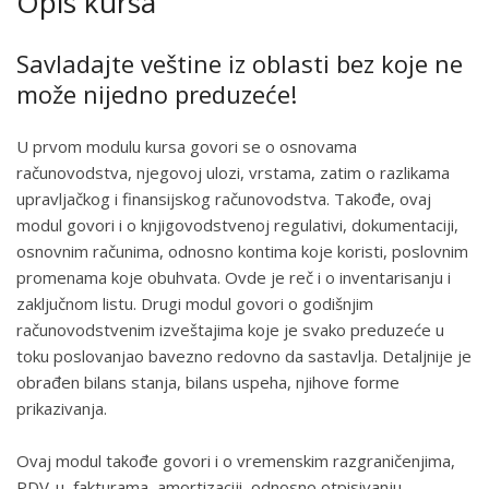
Opis kursa
Savladajte veštine iz oblasti bez koje ne
može nijedno preduzeće!
U prvom modulu kursa govori se o osnovama
računovodstva, njegovoj ulozi, vrstama, zatim o razlikama
upravljačkog i finansijskog računovodstva. Takođe, ovaj
modul govori i o knjigovodstvenoj regulativi, dokumentaciji,
osnovnim računima, odnosno kontima koje koristi, poslovnim
promenama koje obuhvata. Ovde je reč i o inventarisanju i
zaključnom listu. Drugi modul govori o godišnjim
računovodstvenim izveštajima koje je svako preduzeće u
toku poslovanjao bavezno redovno da sastavlja. Detaljnije je
obrađen bilans stanja, bilans uspeha, njihove forme
prikazivanja.
Ovaj modul takođe govori i o vremenskim razgraničenjima,
PDV-u, fakturama, amortizaciji, odnosno otpisivanju