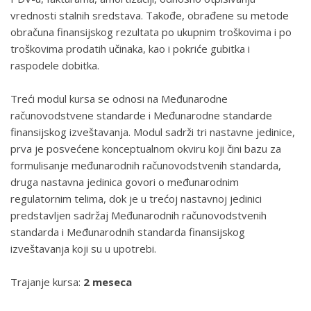
vrednosti stalnih sredstava. Takođe, obrađene su metode
obračuna finansijskog rezultata po ukupnim troškovima i po
troškovima prodatih učinaka, kao i pokriće gubitka i
raspodele dobitka.
Treći modul kursa se odnosi na Međunarodne
računovodstvene standarde i Međunarodne standarde
finansijskog izveštavanja. Modul sadrži tri nastavne jedinice,
prva je posvećene konceptualnom okviru koji čini bazu za
formulisanje međunarodnih računovodstvenih standarda,
druga nastavna jedinica govori o međunarodnim
regulatornim telima, dok je u trećoj nastavnoj jedinici
predstavljen sadržaj Međunarodnih računovodstvenih
standarda i Međunarodnih standarda finansijskog
izveštavanja koji su u upotrebi.
Trajanje kursa:
2 meseca