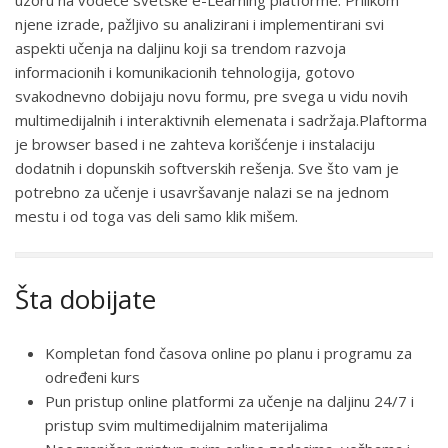
njene izrade, pažljivo su analizirani i implementirani svi
aspekti učenja na daljinu koji sa trendom razvoja
informacionih i komunikacionih tehnologija, gotovo
svakodnevno dobijaju novu formu, pre svega u vidu novih
multimedijalnih i interaktivnih elemenata i sadržaja.Plaftorma
je browser based i ne zahteva korišćenje i instalaciju
dodatnih i dopunskih softverskih rešenja. Sve što vam je
potrebno za učenje i usavršavanje nalazi se na jednom
mestu i od toga vas deli samo klik mišem.
Šta dobijate
Kompletan fond časova online po planu i programu za
određeni kurs
Pun pristup online platformi za učenje na daljinu 24/7 i
pristup svim multimedijalnim materijalima