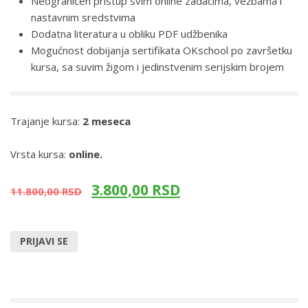
Neograničen pristup svim online zadacima, vežbama i
nastavnim sredstvima
Dodatna literatura u obliku PDF udžbenika
Mogućnost dobijanja sertifikata OKschool po završetku
kursa, sa suvim žigom i jedinstvenim serijskim brojem
Trajanje kursa:
2 meseca
Vrsta kursa:
online.
3.800,00
RSD
11.800,00
RSD
PRIJAVI SE