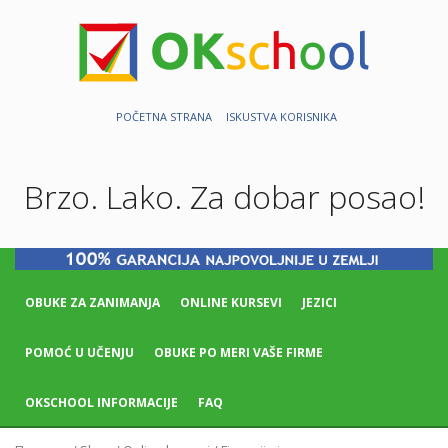
POČETNA STRANA
ISKUSTVA KORISNIKA
Brzo. Lako. Za dobar posao!
OBUKE ZA ZANIMANJA
ONLINE KURSEVI
JEZICI
POMOĆ U UČENJU
OBUKE PO MERI VAŠE FIRME
OKSCHOOL INFORMACIJE
FAQ