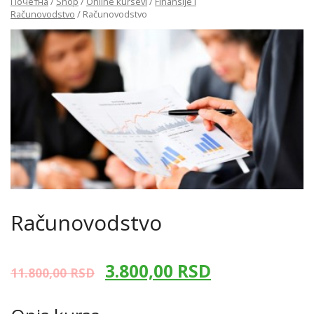
Почетна
/
Shop
/
Online kursevi
/
Finansije i
Računovodstvo
/ Računovodstvo
Računovodstvo
3.800,00
RSD
11.800,00
RSD