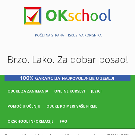
POČETNA STRANA
ISKUSTVA KORISNIKA
Brzo. Lako. Za dobar posao!
OBUKE ZA ZANIMANJA
ONLINE KURSEVI
JEZICI
POMOĆ U UČENJU
OBUKE PO MERI VAŠE FIRME
OKSCHOOL INFORMACIJE
FAQ