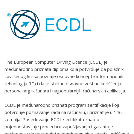
The European Computer Driving Licence (ECDL) je
međunarodno priznata diploma koja potvrđuje da polaznik
završenog kursa poznaje osnovne koncepte informacionih
tehnologija (IT) i da je stekao osnovne veštine korišćenja
personalnog računara i najpopularnijih računarskih aplikacija.
ECDL je međunarodno priznati program sertifikacije koji
potvrđuje poznavanje rada na računaru, i priznat je u 146
zemalja. Posedovanje ECDL sertifikata znatno
pojednostavljuje proceduru zapošljavanja i garantuje
poslodavcu da posedujete neophodan nivo znanja korišćenja