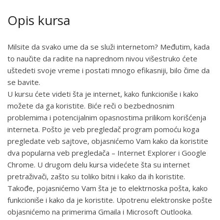
Opis kursa
Milsite da svako ume da se služi internetom? Međutim, kada
to naučite da radite na naprednom nivou višestruko ćete
uštedeti svoje vreme i postati mnogo efikasniji, bilo čime da
se bavite.
U kursu ćete videti šta je internet, kako funkcioniše i kako
možete da ga koristite. Biće reči o bezbednosnim
problemima i potencijalnim opasnostima prilikom korišćenja
interneta. Pošto je veb pregledač program pomoću koga
pregledate veb sajtove, objasnićemo Vam kako da koristite
dva popularna veb pregledača – Internet Explorer i Google
Chrome. U drugom delu kursa videćete šta su internet
pretraživači, zašto su toliko bitni i kako da ih koristite.
Takođe, pojasnićemo Vam šta je to elektrnoska pošta, kako
funkcioniše i kako da je koristite. Upotrenu elektronske pošte
objasnićemo na primerima Gmaila i Microsoft Outlooka.