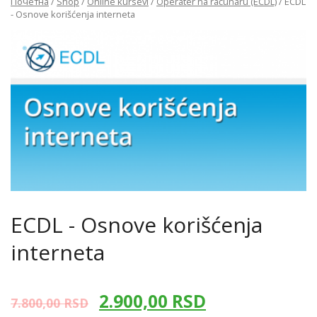
Почетна
/
Shop
/
Online kursevi
/
Operater na računaru (ECDL)
/ ECDL
- Osnove korišćenja interneta
ECDL - Osnove korišćenja
interneta
2.900,00
RSD
7.800,00
RSD