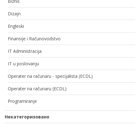
Biznis
Dizajn
Engleski
Finansije i Računovodstvo
IT Administracija
IT u poslovanju
Operater na računaru - specijalista (ECDL)
Operater na računaru (ECDL)
Programiranje
Некатегоризовано