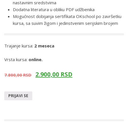
nastavnim sredstvima
Dodatna literatura u obliku PDF udžbenika
Mogućnost dobijanja sertifikata OKschool po završetku
kursa, sa suvim žigom i jedinstvenim serijskim brojem
Trajanje kursa:
2 meseca
Vrsta kursa:
online.
2.900,00
RSD
7.800,00
RSD
PRIJAVI SE