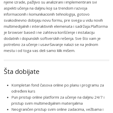
njene izrade, pažljivo su analizirani i implementirani svi
aspekti učenja na daljinu koji sa trendom razvoja
informacionih i komunikacionih tehnologija, gotovo
svakodnevno dobijaju novu formu, pre svega u vidu novih
multimedijalnih i interaktivnih elemenata i sadržaja.Plaftorma
je browser based i ne zahteva korišćenje i instalaciju
dodatnih i dopunskih softverskih rešenja. Sve što vam je
potrebno za učenje i usavršavanje nalazi se na jednom
mestu i od toga vas deli samo klik mišem.
Šta dobijate
Kompletan fond časova online po planu i programu za
određeni kurs
Pun pristup online platformi za učenje na daljinu 24/7 i
pristup svim multimedijalnim materijalima
Neograničen pristup svim online zadacima, vežbama i