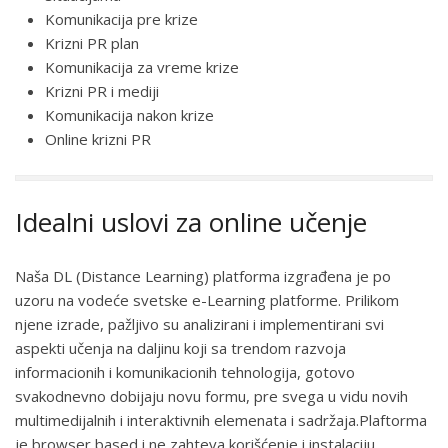
Komunikacija pre krize
Krizni PR plan
Komunikacija za vreme krize
Krizni PR i mediji
Komunikacija nakon krize
Online krizni PR
Idealni uslovi za online učenje
Naša DL (Distance Learning) platforma izgrađena je po
uzoru na vodeće svetske e-Learning platforme. Prilikom
njene izrade, pažljivo su analizirani i implementirani svi
aspekti učenja na daljinu koji sa trendom razvoja
informacionih i komunikacionih tehnologija, gotovo
svakodnevno dobijaju novu formu, pre svega u vidu novih
multimedijalnih i interaktivnih elemenata i sadržaja.Plaftorma
je browser based i ne zahteva korišćenje i instalaciju