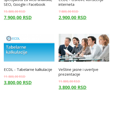
SEO, Google i Facebook
interneta
15.800,00
RSD
7.800,00
RSD
7.900,00
RSD
2.900,00
RSD
ECDL - Tabelarne kalkulacije
Veštine jasne i uverljve
prezentacije
11.800,00
RSD
11.800,00
RSD
3.800,00
RSD
3.800,00
RSD