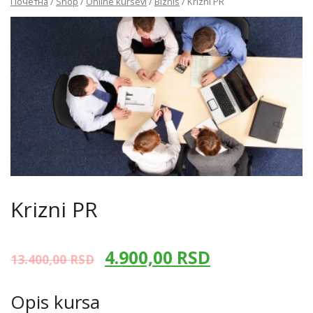
Почетна
/
Shop
/
Online kursevi
/
Biznis
/ Krizni PR
Krizni PR
4.900,00
RSD
13.400,00
RSD
Opis kursa