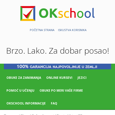
POČETNA STRANA
ISKUSTVA KORISNIKA
Brzo. Lako. Za dobar posao!
OBUKE ZA ZANIMANJA
ONLINE KURSEVI
JEZICI
POMOĆ U UČENJU
OBUKE PO MERI VAŠE FIRME
OKSCHOOL INFORMACIJE
FAQ