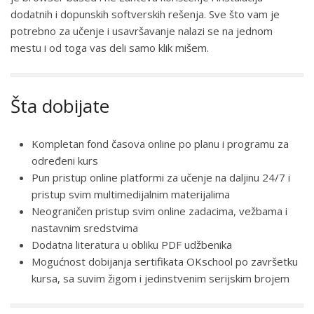
dodatnih i dopunskih softverskih rešenja. Sve što vam je
potrebno za učenje i usavršavanje nalazi se na jednom
mestu i od toga vas deli samo klik mišem.
Šta dobijate
Kompletan fond časova online po planu i programu za
određeni kurs
Pun pristup online platformi za učenje na daljinu 24/7 i
pristup svim multimedijalnim materijalima
Neograničen pristup svim online zadacima, vežbama i
nastavnim sredstvima
Dodatna literatura u obliku PDF udžbenika
Mogućnost dobijanja sertifikata OKschool po završetku
kursa, sa suvim žigom i jedinstvenim serijskim brojem