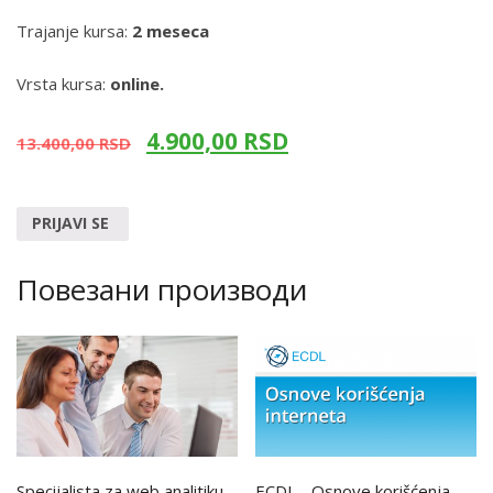
Trajanje kursa:
2 meseca
Vrsta kursa:
online.
4.900,00
RSD
13.400,00
RSD
PRIJAVI SE
Повезани производи
Specijalista za web analitiku,
ECDL - Osnove korišćenja