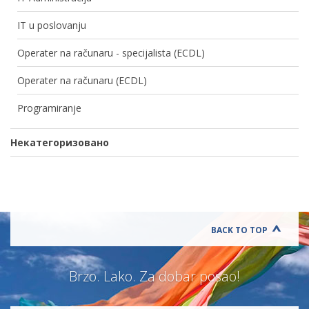
IT u poslovanju
Operater na računaru - specijalista (ECDL)
Operater na računaru (ECDL)
Programiranje
Некатегоризовано
BACK TO TOP
Brzo. Lako. Za dobar posao!