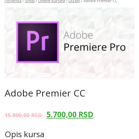
Почетна
/
Shop
/
Online kursevi
/
Dizajn
/ Adobe Premier CC
Adobe Premier CC
5.700,00
RSD
15.800,00
RSD
Opis kursa