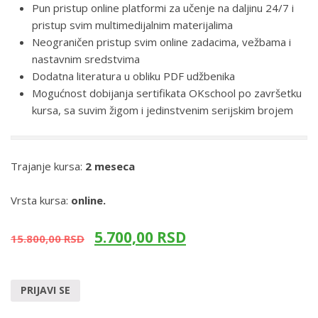
Pun pristup online platformi za učenje na daljinu 24/7 i
pristup svim multimedijalnim materijalima
Neograničen pristup svim online zadacima, vežbama i
nastavnim sredstvima
Dodatna literatura u obliku PDF udžbenika
Mogućnost dobijanja sertifikata OKschool po završetku
kursa, sa suvim žigom i jedinstvenim serijskim brojem
Trajanje kursa:
2 meseca
Vrsta kursa:
online.
5.700,00
RSD
15.800,00
RSD
PRIJAVI SE