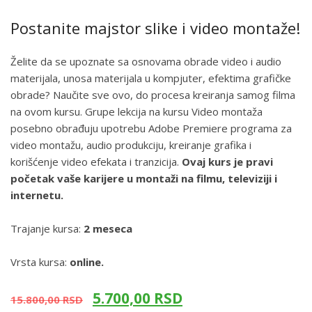
Postanite majstor slike i video montaže!
Želite da se upoznate sa osnovama obrade video i audio
materijala, unosa materijala u kompjuter, efektima grafičke
obrade? Naučite sve ovo, do procesa kreiranja samog filma
na ovom kursu. Grupe lekcija na kursu Video montaža
posebno obrađuju upotrebu Adobe Premiere programa za
video montažu, audio produkciju, kreiranje grafika i
korišćenje video efekata i tranzicija.
Ovaj kurs je pravi
početak vaše karijere u montaži na filmu, televiziji i
internetu.
Trajanje kursa:
2 meseca
Vrsta kursa:
online.
5.700,00
RSD
15.800,00
RSD