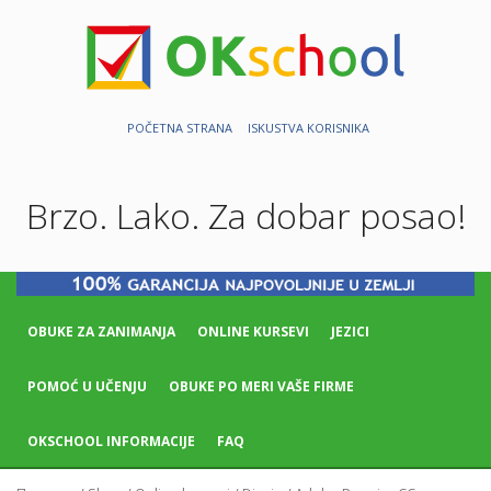
POČETNA STRANA
ISKUSTVA KORISNIKA
Brzo. Lako. Za dobar posao!
OBUKE ZA ZANIMANJA
ONLINE KURSEVI
JEZICI
POMOĆ U UČENJU
OBUKE PO MERI VAŠE FIRME
OKSCHOOL INFORMACIJE
FAQ