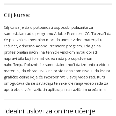
Cilj kursa:
Cilj kursa je da u potpunosti osposobi polaznika za
samostalan rad u programu Adobe Premiere CC. To znači da
će polaznik samostalno moći da unese video materijal u
računar, odnosno Adobe Premiere program, i da ga na
profesionalan način i na tehnički visokom nivou obradi i
napravi bilo koji format video rada po sopstvenom
nahođenju. Polaznik će samostalno moći da izmontira video
materijal, da obradi zvuk na profesionalnom nivou i da kreira
grafičke celine koje će inkorporirati u svoj video rad. Kurs
omogućava da se savladaju tehnike kreiranja video rada za
upotrebu u više različitih aplikacija i na različitim uređajima.
Idealni uslovi za online učenje