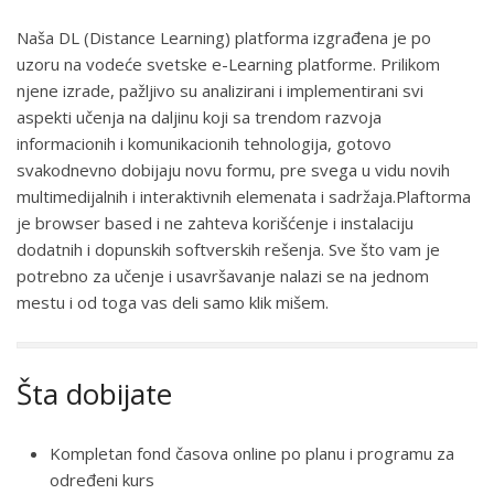
Naša DL (Distance Learning) platforma izgrađena je po
uzoru na vodeće svetske e-Learning platforme. Prilikom
njene izrade, pažljivo su analizirani i implementirani svi
aspekti učenja na daljinu koji sa trendom razvoja
informacionih i komunikacionih tehnologija, gotovo
svakodnevno dobijaju novu formu, pre svega u vidu novih
multimedijalnih i interaktivnih elemenata i sadržaja.Plaftorma
je browser based i ne zahteva korišćenje i instalaciju
dodatnih i dopunskih softverskih rešenja. Sve što vam je
potrebno za učenje i usavršavanje nalazi se na jednom
mestu i od toga vas deli samo klik mišem.
Šta dobijate
Kompletan fond časova online po planu i programu za
određeni kurs