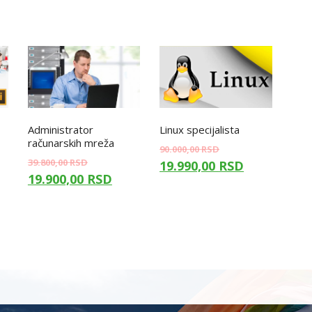
Administrator
Linux specijalista
računarskih mreža
90.000,00
RSD
39.800,00
RSD
19.990,00
RSD
19.900,00
RSD