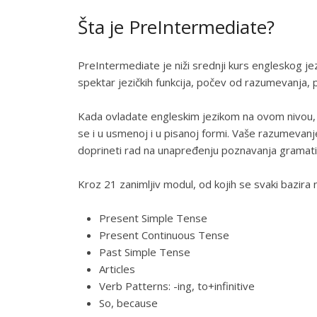
Šta je PreIntermediate?
PreIntermediate je niži srednji kurs engleskog je
spektar jezičkih funkcija, počev od razumevanja, 
Kada ovladate engleskim jezikom na ovom nivou, m
se i u usmenoj i u pisanoj formi. Vaše razumevanj
doprineti rad na unapređenju poznavanja gramatič
Kroz 21 zanimljiv modul, od kojih se svaki bazira n
Present Simple Tense
Present Continuous Tense
Past Simple Tense
Articles
Verb Patterns: -ing, to+infinitive
So, because