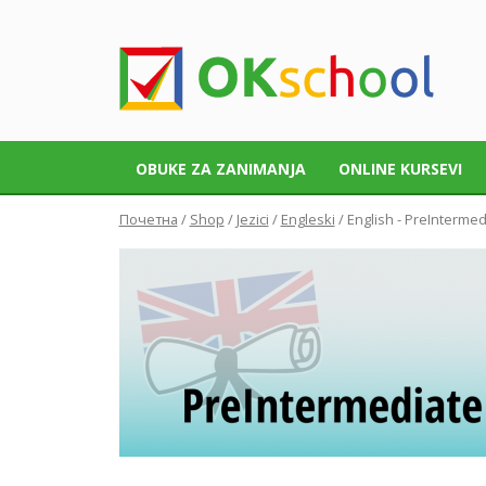
OBUKE ZA ZANIMANJA
ONLINE KURSEVI
Почетна
/
Shop
/
Jezici
/
Engleski
/ English - PreIntermed