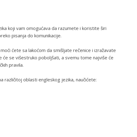
zika koji vam omogućava da razumete i koristite širi
preko pisanja do komunikacije.
oći ćete sa lakoćom da smišljate rečenice i izražavate
e će se višestruko poboljšati, a svemu tome najviše će
kih pravila.
a različitoj oblasti engleskog jezika, naučićete: