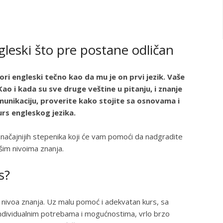
leski što pre postane odličan
i engleski tečno kao da mu je on prvi jezik. Vaše
o i kada su sve druge veštine u pitanju, i znanje
unikaciju, proverite kako stojite sa osnovama i
urs engleskog jezika.
značajnijih stepenika koji će vam pomoći da nadgradite
šim nivoima znanja.
s?
 nivoa znanja. Uz malu pomoć i adekvatan kurs, sa
dividualnim potrebama i mogućnostima, vrlo brzo