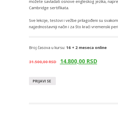
možete savladati osnove engleskog jezika, napredo
Cambridge sertifikata.
Sve lekcije, testovi i vežbe prilagođeni su svakom
najjednostavniji način i za što kraći vremenski pe
Broj časova u kursu:
16 + 2 meseca online
14.800,00
RSD
31.500,00
RSD
PRIJAVI SE