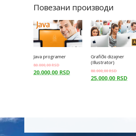
Повезани производи
Java programer
Grafički dizajner
(Illustrator)
80.000,00
RSD
80.000,00
RSD
20.000,00
RSD
25.000,00
RSD