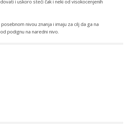
vati i uskoro steći čak i neki od visokocenjenih
 posebnom nivou znanja i imaju za cilj da ga na
riod podignu na naredni nivo.