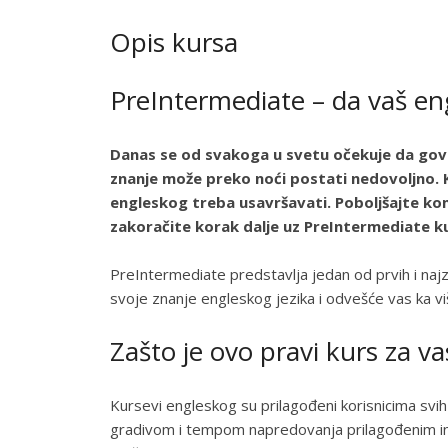
Opis kursa
PreIntermediate – da vaš eng
Danas se od svakoga u svetu očekuje da govor
znanje može preko noći postati nedovoljno. Ka
engleskog treba usavršavati. Poboljšajte kom
zakoračite korak dalje uz PreIntermediate k
PreIntermediate predstavlja jedan od prvih i naj
svoje znanje engleskog jezika i odvešće vas ka vi
Zašto je ovo pravi kurs za va
Kursevi engleskog su prilagođeni korisnicima svih
gradivom i tempom napredovanja prilagođenim in