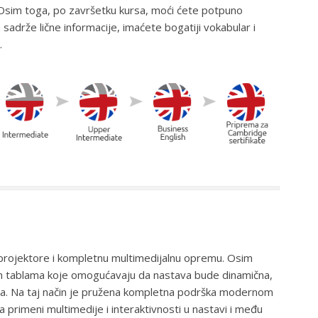
Osim toga, po završetku kursa, moći ćete potpuno
sadrže lične informacije, imaćete bogatiji vokabular i
.
 projektore i kompletnu multimedijalnu opremu. Osim
im tablama koje omogućavaju da nastava bude dinamična,
ima. Na taj način je pružena kompletna podrška modernom
a primeni multimedije i interaktivnosti u nastavi i među