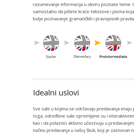
razumevanje informacija u okviru poznate teme. 
samostalno da pišete kraće tekstove i pisma koja 
bolje poznavanje gramatičkih i pravopisnih pravila
Idealni uslovi
Sve sale u kojima se održavaju predavanja imaju
toga, određene sale opremljene su i interaktivn
kao i da polaznici aktivno učestvuju u predavanj
načinu predavanja u našoj školi, koji je zasnovan n