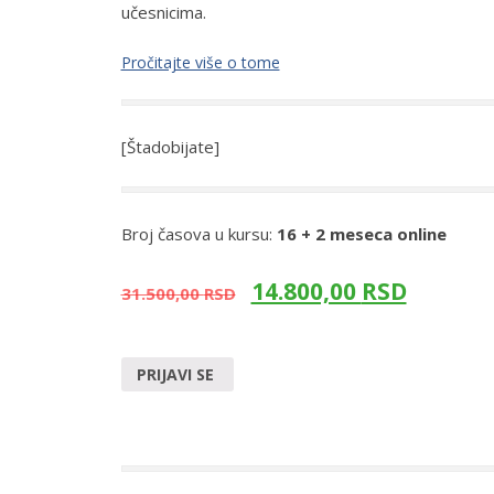
učesnicima.
Pročitajte više o tome
[Štadobijate]
Broj časova u kursu:
16 + 2 meseca online
14.800,00
RSD
31.500,00
RSD
PRIJAVI SE