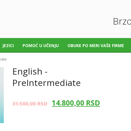
Brzo
JEZICI
POMOĆ U UČENJU
OBUKE PO MERI VAŠE FIRME
iate
English -
PreIntermediate
14.800,00
RSD
31.500,00
RSD