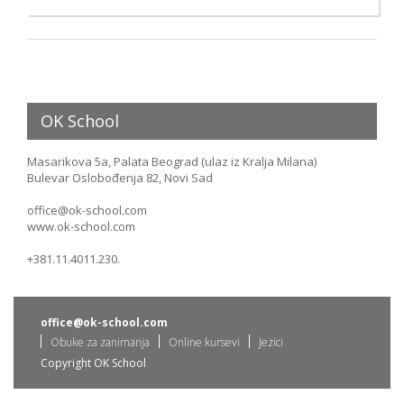
OK School
Masarikova 5a, Palata Beograd (ulaz iz Kralja Milana)
Bulevar Oslobođenja 82, Novi Sad
office@ok-school.com
www.ok-school.com
+381.11.4011.230.
office@ok-school.com
Obuke za zanimanja
Online kursevi
Jezici
Copyright OK School